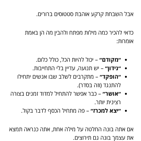
אבל השבחת קרקע אוהבת סטטוסים ברורים.
כדאי להכיר כמה מילות מפתח ולהבין מה הן באמת
אומרות:
״מקודם״
– יכול להיות הכל, כולל כלום.
״נידון״
– יש תנועה, עדיין בלי התחייבות.
״הופקד״
– מתקרבים לשלב שבו אנשים יתחילו
להתנגד (וזה בסדר).
״אושר״
– כבר אפשר להתחיל למדוד זמנים בצורה
רצינית יותר.
״יצא למכרז״
– פה מתחיל הכסף לדבר בקול.
אם אתה בונה החלטה על מילה אחת, אתה כנראה תמצא
את עצמך בונה גם תירוצים.