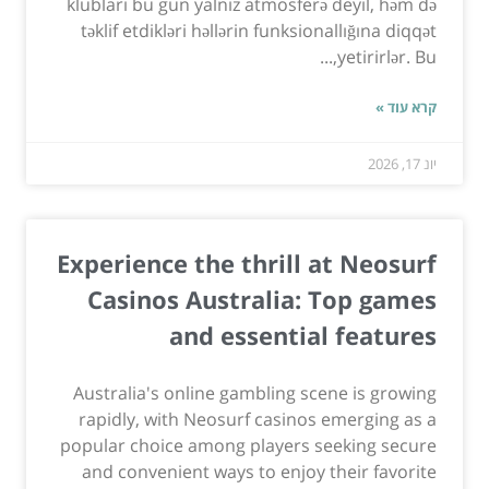
klubları bu gün yalnız atmosferə deyil, həm də
təklif etdikləri həllərin funksionallığına diqqət
yetirirlər. Bu,...
קרא עוד »
יונ 17, 2026
Experience the thrill at Neosurf
Casinos Australia: Top games
and essential features
Australia's online gambling scene is growing
rapidly, with Neosurf casinos emerging as a
popular choice among players seeking secure
and convenient ways to enjoy their favorite