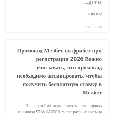
games....
קרא עוד »
אוג 06, 2026
Промокод Мелбет на фрибет при
регистрации 2026 Важно
учитывать, что промокод
необходимо активировать, чтобы
получить бесплатную ставку в
Мелбет.
Новые melbet игры клиенты, активировав
промокод STAVKA2000, могут рассчитывать на