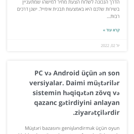
הדרך הנכונה לשלוח הצעת מחיר למישהו שמתעניין
בשירות שלכם היא באמצעות תבנית אימייל. ישנן דרכים
רבות...
קרא עוד »
יול 02, 2022
PC və Android üçün ən son
versiyalar. Daimi müştərilər
sistemin həqiqətən zövq və
qazanc gətirdiyini anlayan
ziyarətçilərdir.
Müştəri bazasını genişləndirmək üçün oyun