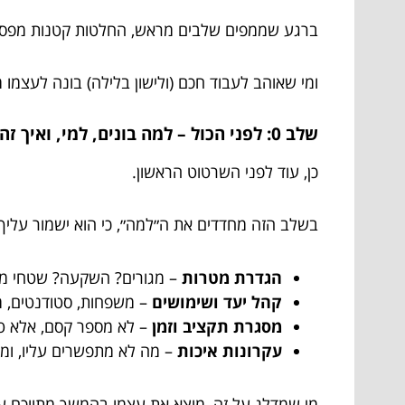
ברגע שממפים שלבים מראש, החלטות קטנות מפסיקו
ומי שאוהב לעבוד חכם (ולישון בלילה) בונה לעצמו מס
שלב 0: לפני הכול – למה בונים, למי, ואיך זה אמור להרגיש?
כן, עוד לפני השרטוט הראשון.
בשלב הזה מחדדים את ה״למה״, כי הוא ישמור עליך
הגדרת מטרות
– מגורים? השקעה? שטחי מס
קהל יעד ושימושים
– משפחות, סטודנטים, מ
מסגרת תקציב וזמן
– לא מספר קסם, אלא ט
עקרונות איכות
– מה לא מתפשרים עליו, ומ
מי שמדלג על זה, מוצא את עצמו בהמשך מתווכח עם