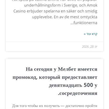
underhållningsform i Sverige, och Amok
Casino erbjuder spelarna en säker och smidig
upplevelse. En av de mest omtyckta
funktionerna...
קרא עוד »
יונ 28, 2026
На сегодня у Мелбет имеется
промокод, который предоставляет
девятнадцать 500 у
сосредоточения.
Для того чтобы их получить — достаточно пройти