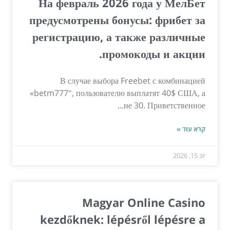
На февраль 2026 года у МелБет
предусмотрены бонусы: фрибет за
регистрацию, а также различные
промокоды и акции.
В случае выбора Freebet с комбинацией
«betm777″, пользователю выплатят 40$ США, а
не 30. Приветственное...
קרא עוד »
יונ 15, 2026
Magyar Online Casino
kezdőknek: lépésről lépésre a