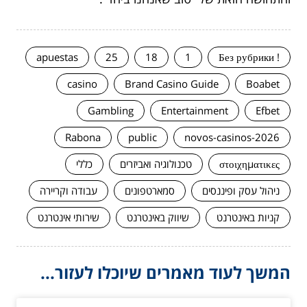
apuestas
25
18
1
! Без рубрики
casino
Brand Casino Guide
Boabet
Gambling
Entertainment
Efbet
Rabona
public
novos-casinos-2026
στοιχηματικες
טכנולוגיה ואביזרים
כללי
ניהול עסק ופיננסים
סמארטפונים
עבודה וקריירה
קניות באינטרנט
שיווק באינטרנט
שירותי אינטרנט
המשך לעוד מאמרים שיוכלו לעזור...