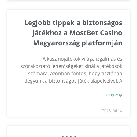
Legjobb tippek a biztonságos
játékhoz a MostBet Casino
Magyarország platformján
A kaszinójátékok világa izgalmas és
szórakoztató lehetőségeket kínál a játékosok
számára, azonban fontos, hogy tisztában
legyünk a biztonságos játék alapelveivel. A...
קרא עוד »
אוג 04, 2026