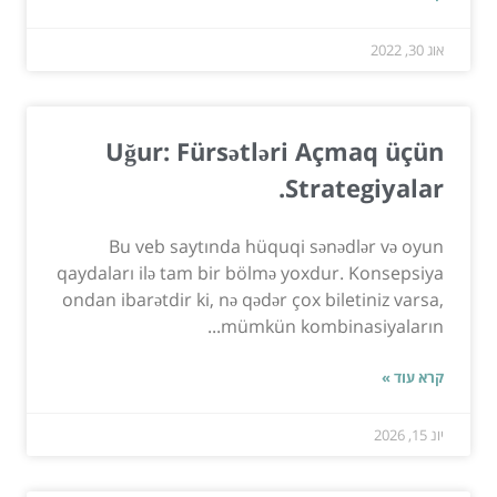
אוג 30, 2022
Uğur: Fürsətləri Açmaq üçün
Strategiyalar.
Bu veb saytında hüquqi sənədlər və oyun
qaydaları ilə tam bir bölmə yoxdur. Konsepsiya
ondan ibarətdir ki, nə qədər çox biletiniz varsa,
mümkün kombinasiyaların...
קרא עוד »
יונ 15, 2026