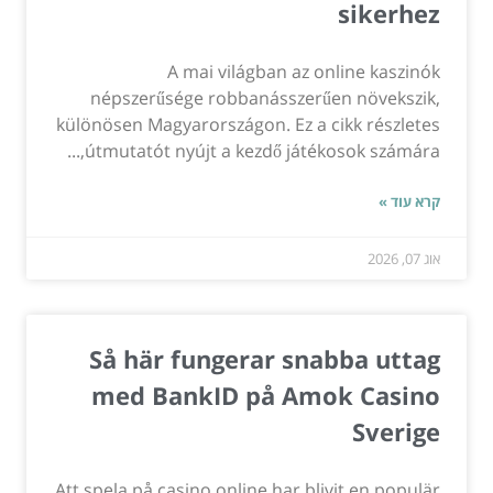
sikerhez
A mai világban az online kaszinók
népszerűsége robbanásszerűen növekszik,
különösen Magyarországon. Ez a cikk részletes
útmutatót nyújt a kezdő játékosok számára,...
קרא עוד »
אוג 07, 2026
Så här fungerar snabba uttag
med BankID på Amok Casino
Sverige
Att spela på casino online har blivit en populär