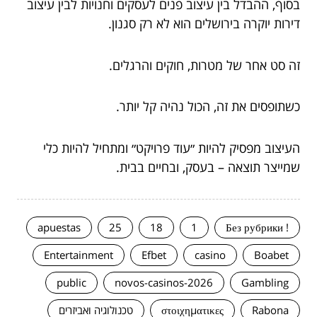
בסוף, ההבדל בין עיצוב פנים לעסקים וחנויות לבין עיצוב
דירות יוקרה בירושלים הוא לא רק סגנון.
זה סט אחר של מטרות, חוקים והרגלים.
כשתופסים את זה, הכול נהיה קל יותר.
העיצוב מפסיק להיות ״עוד פרויקט״ ומתחיל להיות כלי
שמייצר תוצאה – בעסק, ובחיים בבית.
apuestas
25
18
1
! Без рубрики
Entertainment
Efbet
casino
Boabet
public
novos-casinos-2026
Gambling
Rabona
στοιχηματικες
טכנולוגיה ואביזרים