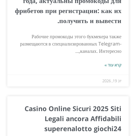
года, актуальны промокоды для
фрибетов при регистрации: как их
получить и вывести.
Рабочие промокоды этого букмекера также
размещаются в специализированных Telegram-
каналах. Интересно,...
קרא עוד »
יונ 19, 2026
Casino Online Sicuri 2025 Siti
Legali ancora Affidabili
superenalotto giochi24 ️