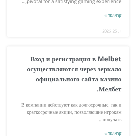
pivotal for a satisfying gaming experience,...
קרא עוד »
יונ 25, 2026
Вход и регистрация в Melbet
осуществляются через зеркало
официального сайта казино
Мелбет.
В компании действуют как долгосрочные, так и
краткосрочные акции, позволяющие игрокам
получать...
קרא עוד »