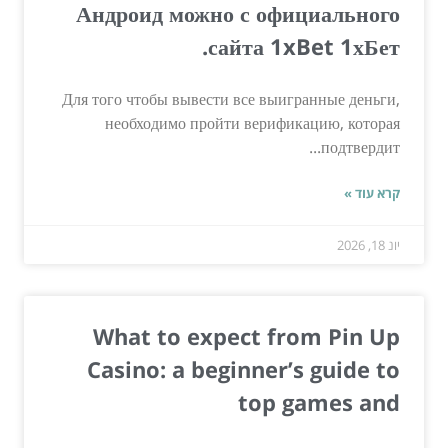
Андроид можно с официального
сайта 1xBet 1хБет.
Для того чтобы вывести все выигранные деньги,
необходимо пройти верификацию, которая
подтвердит...
קרא עוד »
יונ 18, 2026
What to expect from Pin Up
Casino: a beginner’s guide to
top games and