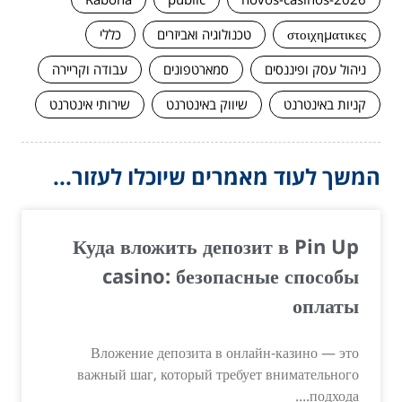
στοιχηματικες
טכנולוגיה ואביזרים
כללי
ניהול עסק ופיננסים
סמארטפונים
עבודה וקריירה
קניות באינטרנט
שיווק באינטרנט
שירותי אינטרנט
המשך לעוד מאמרים שיוכלו לעזור...
Куда вложить депозит в Pin Up
casino: безопасные способы
оплаты
Вложение депозита в онлайн-казино — это
важный шаг, который требует внимательного
подхода....