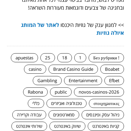
ובחגיגה של צבעים ודוגמאות מעוררות השראה!
>> למגוון ענק של גוזיות היכנסו
לאתר של המותג
איולה גוזיות
apuestas
25
18
1
! Без рубрики
casino
Brand Casino Guide
Boabet
Gambling
Entertainment
Efbet
Rabona
public
novos-casinos-2026
στοιχηματικες
טכנולוגיה ואביזרים
כללי
ניהול עסק ופיננסים
סמארטפונים
עבודה וקריירה
קניות באינטרנט
שיווק באינטרנט
שירותי אינטרנט