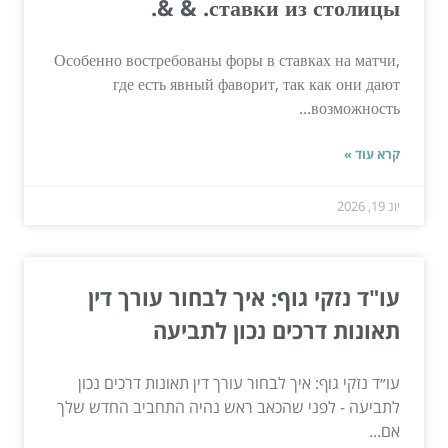
ставки из столицы. & &.
Особенно востребованы форы в ставках на матчи,
где есть явный фаворит, так как они дают
возможность...
קרא עוד »
יונ 19, 2026
עו"ד נזקי גוף: איך לבחור עורך דין
תאונות דרכים נכון לתביעה
עו״ד נזקי גוף: איך לבחור עורך דין תאונות דרכים נכון
לתביעה - לפני שהכאב ראש נהיה התחביב החדש שלך
אם...