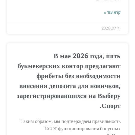
קרא עוד »
יול 07, 2026
В мае 2026 года, пять
букмекерских контор предлагают
фрибеты без необходимости
внесения депозита для новичков,
зарегистрировавшихся на Выберу
Спорт.
Таким образом, мы подтверждаем правильность
1xbet функционирования бонусных