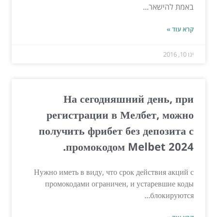
באמת להישאר...
קרא עוד »
ינו 10, 2016
На сегодняшний день, при
регистрации в Мелбет, можно
получить фрибет без депозита с
промокодом Melbet 2024.
Нужно иметь в виду, что срок действия акций с
промокодами ограничен, и устаревшие коды
блокируются...