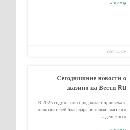
קרא עוד »
אוק 03, 2024
Сегодняшние новости о
казино на Вести Ru.
В 2025 году казино продолжает привлекать
пользователей благодаря не только высоким
денежным...
קרא עוד »