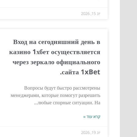
יונ 15, 2026
Вход на сегодняшний день в
казино 1хбет осуществляется
через зеркало официального
сайта 1xBet.
Вопросы будут быстро рассмотрены
менеджерами, которые помогут разрешить
любые спорные ситуации. На...
קרא עוד »
יונ 19, 2026