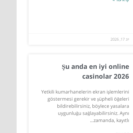
יונ 17, 2026
Şu anda en iyi online
casinolar 2026
Yetkili kumarhanelerin ekran işlemlerini
göstermesi gerekir ve şüpheli öğeleri
bildirebilirsiniz, böylece yasalara
uygunluğu sağlayabilirsiniz. Aynı
zamanda, kayıtlı...