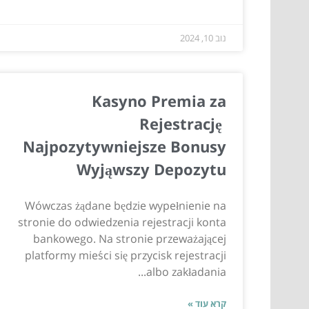
נוב 10, 2024
Kasyno Premia za
Rejestrację ️
Najpozytywniejsze Bonusy
Wyjąwszy Depozytu
Wówczas żądane będzie wypełnienie na
stronie do odwiedzenia rejestracji konta
bankowego. Na stronie przeważającej
platformy mieści się przycisk rejestracji
albo zakładania...
קרא עוד »