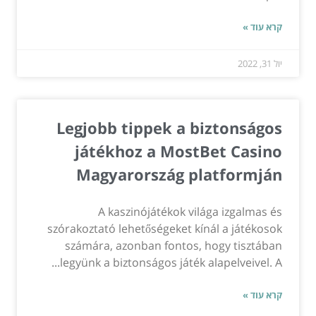
קרא עוד »
יול 31, 2022
Legjobb tippek a biztonságos
játékhoz a MostBet Casino
Magyarország platformján
A kaszinójátékok világa izgalmas és
szórakoztató lehetőségeket kínál a játékosok
számára, azonban fontos, hogy tisztában
legyünk a biztonságos játék alapelveivel. A...
קרא עוד »