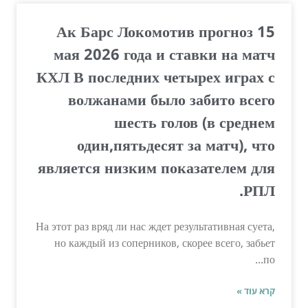
Ак Барс Локомотив прогноз 15
мая 2026 года и ставки на матч
КХЛ В последних четырех играх с
волжанами было забито всего
шесть голов (в среднем
один,пятьдесят за матч), что
является низким показателем для
РПЛ.
На этот раз вряд ли нас ждет результативная суета,
но каждый из соперников, скорее всего, забьет
по...
קרא עוד »