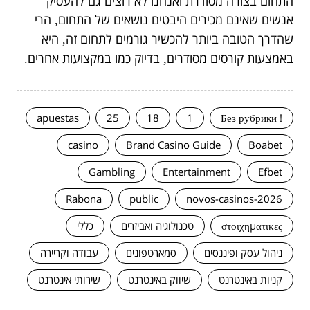
התחום בצורה מסודרת ואנחנו לא רוצים גם להעסיק
אנשים שאינם מכירים היבטים נושאים של התחום
הרי
,
שהדרך הטובה ביותר להכשיר גורמים לתחום זה
היא
,
באמצעות קורסים מסודרים
בדיוק כמו במקצועות אחרים
.
,
apuestas
25
18
1
! Без рубрики
casino
Brand Casino Guide
Boabet
Gambling
Entertainment
Efbet
Rabona
public
novos-casinos-2026
στοιχηματικες
טכנולוגיה ואביזרים
כללי
ניהול עסק ופיננסים
סמארטפונים
עבודה וקריירה
קניות באינטרנט
שיווק באינטרנט
שירותי אינטרנט