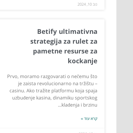
נוב 10, 2024
Betify ultimativna
strategija za rulet za
pametne resurse za
kockanje
Prvo, moramo razgovarati o nečemu što
je zaista revolucionarno na tržištu –
casinu. Ako tražite platformu koja spaja
uzbuđenje kasina, dinamiku sportskog
klađenja i brzinu...
קרא עוד »