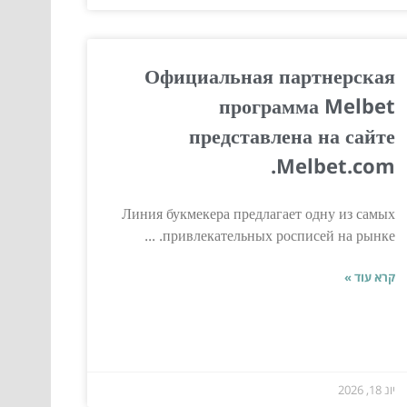
Официальная партнерская
программа Melbet
представлена на сайте
Melbet.com.
Линия букмекера предлагает одну из самых
привлекательных росписей на рынке. ...
קרא עוד »
יונ 18, 2026