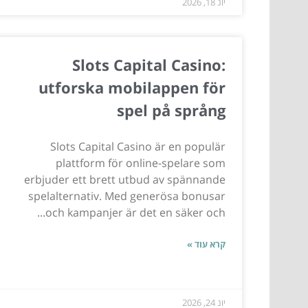
יונ 18, 2026
Slots Capital Casino:
utforska mobilappen för
spel på språng
Slots Capital Casino är en populär
plattform för online-spelare som
erbjuder ett brett utbud av spännande
spelalternativ. Med generösa bonusar
och kampanjer är det en säker och...
קרא עוד »
יונ 24, 2026