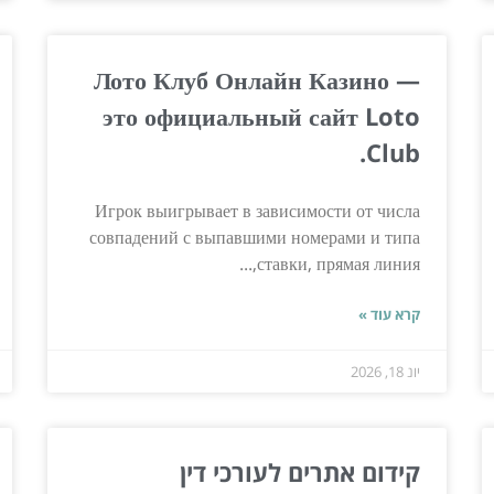
Лото Клуб Онлайн Казино —
это официальный сайт Loto
Club.
Игрок выигрывает в зависимости от числа
совпадений с выпавшими номерами и типа
ставки, прямая линия,...
קרא עוד »
יונ 18, 2026
קידום אתרים לעורכי דין