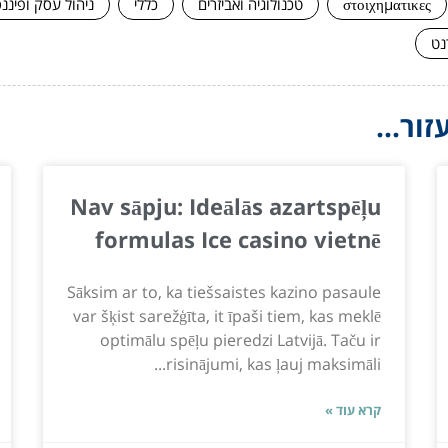
στοιχηματικες
טכנולוגיה ואביזרים
כללי
ניהול עסק ופיננ
נט
ור...
Nav sāpju: Ideālās azartspēļu
formulas Ice casino vietnē
Sāksim ar to, ka tiešsaistes kazino pasaule
var šķist sarežģīta, it īpaši tiem, kas meklē
optimālu spēļu pieredzi Latvijā. Taču ir
risinājumi, kas ļauj maksimāli...
קרא עוד »