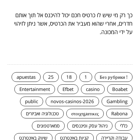
כך רק מי שיש לו כרטיס חכם יכול להיכנס אל תוך אותם
חדרים, אחרי שהוא מעביר את הכרטיס, אשר ניתן לזיהוי
על ידי המכונה.
apuestas
25
18
1
! Без рубрики
Entertainment
Efbet
casino
Boabet
public
novos-casinos-2026
Gambling
Rabona
στοιχηματικες
טכנולוגיה ואביזרים
כללי
ניהול עסק ופיננסים
סמארטפונים
עבודה וקריירה
קניות באינטרנט
שיווק באינטרנט