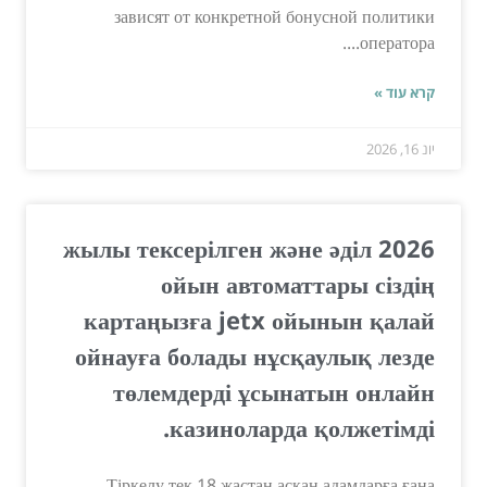
зависят от конкретной бонусной политики
оператора....
קרא עוד »
יונ 16, 2026
2026 жылы тексерілген және әділ
ойын автоматтары сіздің
картаңызға jetx ойынын қалай
ойнауға болады нұсқаулық лезде
төлемдерді ұсынатын онлайн
казиноларда қолжетімді.
Тіркелу тек 18 жастан асқан адамдарға ғана