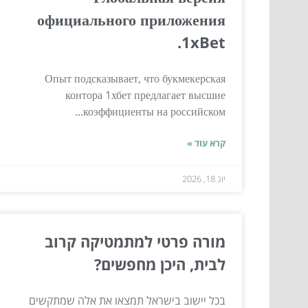
официального приложения
1xBet.
Опыт подсказывает, что букмекерская
контора 1хбет предлагает высшие
коэффициенты на российском...
קרא עוד »
יונ 18, 2026
מורה פרטי למתמטיקה קרוב
לבית, היכן מחפשים?
בכל יישוב בישראל תמצאו את אלה שמתקשים