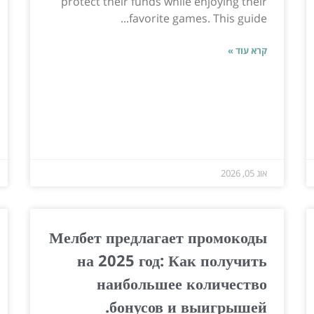
protect their funds while enjoying their
favorite games. This guide...
קרא עוד »
אוג 05, 2026
Мелбет предлагает промокоды
на 2025 год: Как получить
наибольшее количество
бонусов и выигрышей.