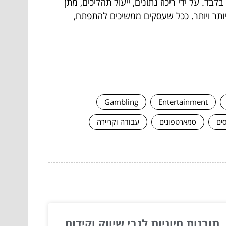
ת בלבד. על ידי ריכוז נתונים, ייעול תהליכים, מתן
לצמוח ולשגשג בשוק תחרותי יותר ויותר. ככל שעסקים ממשיכים להתפתח,
Gambling
Entertainment
סים
סמארטפונים
עבודה וקריירה
תובנות חיוניות לגבי שיווק וקידום