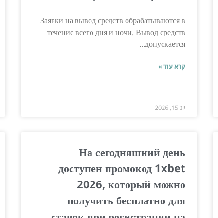
Заявки на вывод средств обрабатываются в
течение всего дня и ночи. Вывод средств
допускается...
קרא עוד »
יונ 15, 2026
На сегодняшний день
доступен промокод 1xbet
2026, который можно
получить бесплатно для
ставок при регистрации на