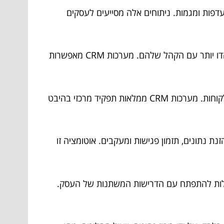
ת לקוחות, העדפות ומגמות. ניתוחים אלה מסייעים לעסקים
מאמצי שיווק משופרים: עם נתוני לקוחות מפורטים בהישג יד, עסקים יכולים לעצב קמפיינים שיווקיים ממוקדים שיהדהדו יותר עם הקהל שלהם. מערכות CRM מאפשרות
שימור לקוחות מוגבר: על ידי הבנת צרכי הלקוחות וציפייה מראש, עסקים יכולים לתכנן אסטרטגיות להגברת שימור הלקוחות. מערכות CRM ממלאות תפקיד מרכזי בהיבט
ת חוזרות כמו הזנת נתונים, תזמון פגישות ומעקבים. אוטומציה זו
ים. מערכות CRM ניתנות להרחבה והתאמה, מסוגלות להתפתח עם הדרישות המשתנות של העסק.