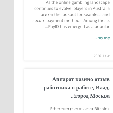
As the online gambling landscape
continues to evolve, players in Australia
are on the lookout for seamless and
secure payment methods. Among these,
PayID has emerged as a popular...
קרא עוד »
יול 13, 2026
Аппарат казино отзыв
работника о работе, Влад,
город Москва:..
Ethereum (в отличие от Bitcoin),