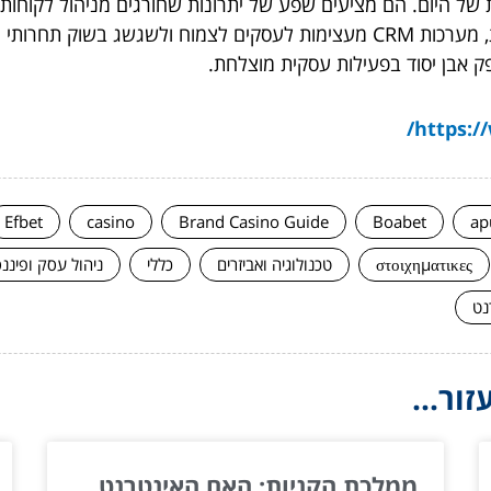
בסביבה העסקית של היום. הם מציעים שפע של יתרונות שחורגים מניהול לקוחו
תובנות חשובות ושיפור האינטראקציות עם הלקוחות, מערכות CRM מעצימות לעסקים 
https://
Efbet
casino
Brand Casino Guide
Boabet
ap
στοιχηματικες
טכנולוגיה ואביזרים
כללי
ניהול עסק ופיננ
נט
ור...
ממלכת הקניות: האם האינטרנט