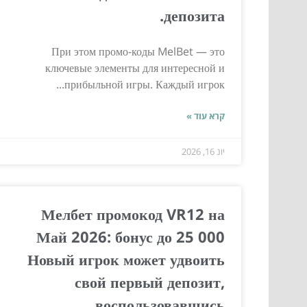
депозита.
При этом промо-коды MelBet — это
ключевые элементы для интересной и
прибыльной игры. Каждый игрок...
קרא עוד »
יונ 16, 2026
Мелбет промокод VR12 на
Май 2026: бонус до 25 000
Новый игрок может удвоить
свой первый депозит,
воспользовавшись