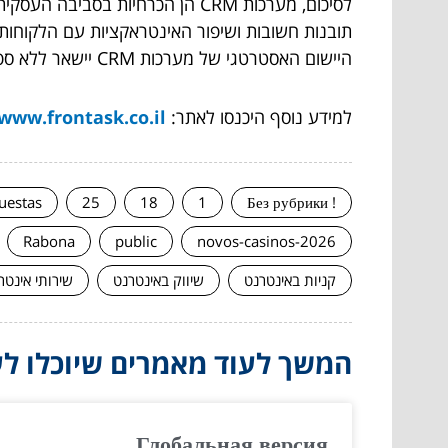
לסיכום, מערכות CRM הן הכרחיות 
היישום האסטרטגי של מערכות CRM יישאר ללא ספק אבן יסוד בפעילות עסקית מוצלחת.
למידע נוסף היכנסו לאתר:
www.frontask.co.il/
uestas
25
18
1
! Без рубрики
Rabona
public
novos-casinos-2026
קניות באינטרנט
שיווק באינטרנט
שירותי אינטר
המשך לעוד מאמרים שיוכלו לעז
Глобальная версия