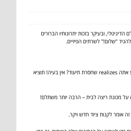
הדיגיטלי, ובעיקר בזכות יתרונותיו הברורים
להגיד "שלום!" לשרתים הפיזיים.
– גישה מכל מקום: כשיש לך אחסון בענן, הנתונים שלך זמינים בכל זמן ובכל מקום. מתקיים לך פגישה חשובה, ולפתע אתה realizes שחסרת תיעוד? אין בעיה! תוציא
א על מכונת ריצה לבית – הרבה יותר משתלם!
זה אומר לקנות ציוד חדש ויקר.