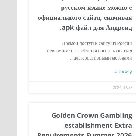
русском языке можно с
официального сайта, скачивая
apk файл для Андроид.
Прямой доступ к сайту из России
невозможен – требуется воспользоваться
альтернативными методами...
קרא עוד »
יונ 18, 2026
Golden Crown Gambling
establishment Extra
Requirements Summer 2026