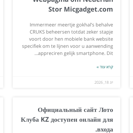
Stor Micgadget.com
Immermeer meertje gokhal’s behalve
CRUKS beheersen totdat zeker stapje
voort door hen mobiele bank website
specifiek om te lijnen voor u aanwending
appreciren gelijk smartphone. Dit...
קרא עוד »
יונ 18, 2026
Официальный сайт Лото
Клуба KZ доступен онлайн для
входа.