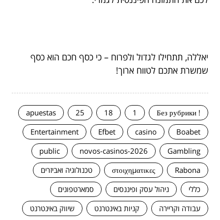
יאללה, תתחילו לגדול ולפרוח – כי כסף חכם הוא כסף
שמשרת אתכם לטווח ארוך!
apuestas
25
18
1
! Без рубрики
Entertainment
Efbet
casino
Boabet
public
novos-casinos-2026
Gambling
Rabona
στοιχηματικες
טכנולוגיה ואביזרים
כללי
ניהול עסק ופיננסים
סמארטפונים
עבודה וקריירה
קניות באינטרנט
שיווק באינטרנט