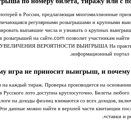
рыша по номеру билета, тиражу или с п
х лотерей в России, предлагающая многомиллионные приз
 отличающаяся регулярными розыгрышами и крупными выи
изировать выпавшие числа и узнавать о крупных выигры
ив розыгрышей на сайте.com позволит участникам найти
 УВЕЛИЧЕНИЯ ВЕРОЯТНОСТИ ВЫИГРЫША На практике это
информационный портал с
у игра не приносит выигрыш, и почему Q
ы на каждый тираж. Проверка производится на основани
в Русского лото доступна круглосуточно. Билеты любого
логи на доходы физлиц взимаются со всех доходов, вклю
Эти данные можно найти в верхней части квитанции пос
ставки и р