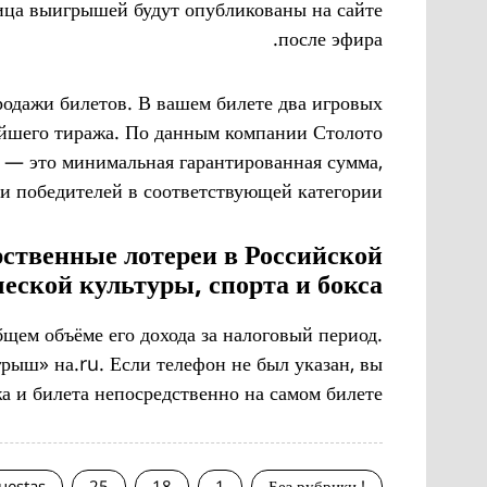
ица выигрышей будут опубликованы на сайте
после эфира.
родажи билетов. В вашем билете два игровых
жайшего тиража. По данным компании Столото
а — это минимальная гарантированная сумма,
и победителей в соответствующей категории.
арственные лотереи в Российской
ской культуры, спорта и бокса.
щем объёме его дохода за налоговый период.
рыш» на.ru. Если телефон не был указан, вы
а и билета непосредственно на самом билете.
uestas
25
18
1
! Без рубрики