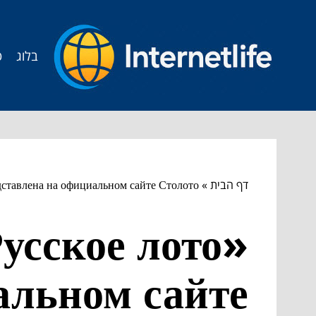
בלוג
ט
דף הבית
»
дставлена на официальном сайте Столото.
усское лото»
альном сайте