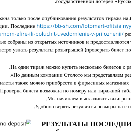
государственной лотереи «Русск
жна только после опубликования результатов тиража на.
ации. Последние
https://bb-sh.com/lotomart-ofitsialnyy-s
amom-efire-ili-poluchit-uvedomlenie-v-prilozhenii/
ре
ные собраны из открытых источников и предоставляются
стро узнать результаты розыгрышей (проверить билет по 
На один тираж можно купить несколько билетов с 
По данным компании Столото мы представляем резу
илеты также можно приобрести в фирменных магазинах «
Проверка билета возможна по номеру или тиражной табл
Мы начинаем выплачивать выигрыши 
Удобно сверять результаты розыгрыша с 
РЕЗУЛЬТАТЫ ПОСЛЕДНИХ