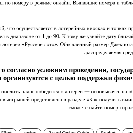
ты по номеру в режиме онлайн. Выпавшие номера и табл
й, что осуществляется в лотерейных киосках и точках п
сел в диапазоне от 1 до 90. К тому же узнайте дату бли
й лотереи «Русское лото». Объявленный размер Джекпот
распределяемая сред
то согласно условиям проведения, госуд
 организуются с целью поддержки физиче
числить налог победителю лотереи — основываясь на об
 выигрышей представлена в разделе «Как получить выиг
сможете найти номер тираж
Efbet
casino
Brand Casino Guide
Boabet
ap