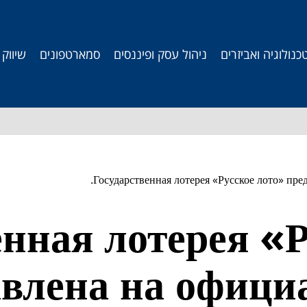
כנולוגיה ואביזרים
ניהול עסק ופיננסים
סמארטפונים
שיווק
Государственная лотерея «Русское лото» пре
енная лотерея «Р
авлена на офици