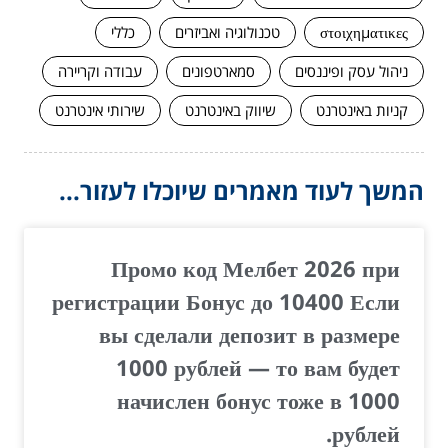
στοιχηματικες
טכנולוגיה ואביזרים
כללי
ניהול עסק ופיננסים
סמארטפונים
עבודה וקריירה
קניות באינטרנט
שיווק באינטרנט
שירותי אינטרנט
המשך לעוד מאמרים שיוכלו לעזור...
Промо код Мелбет 2026 при
регистрации Бонус до 10400 Если
вы сделали депозит в размере
1000 рублей — то вам будет
начислен бонус тоже в 1000
рублей.