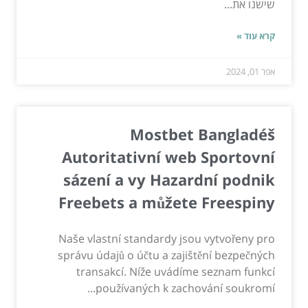
שישנו את...
קרא עוד »
אפר 01, 2024
Mostbet Bangladéš
Autoritativní web Sportovní
sázení a vy Hazardní podnik
Freebets a můžete Freespiny
Naše vlastní standardy jsou vytvořeny pro
správu údajů o účtu a zajištění bezpečných
transakcí. Níže uvádíme seznam funkcí
používaných k zachování soukromí...