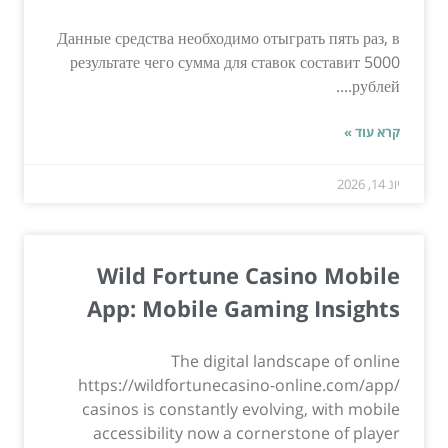
Данные средства необходимо отыграть пять раз, в
результате чего сумма для ставок составит 5000
рублей....
קרא עוד »
יונ 14, 2026
Wild Fortune Casino Mobile
App: Mobile Gaming Insights
The digital landscape of online
https://wildfortunecasino-online.com/app/
casinos is constantly evolving, with mobile
accessibility now a cornerstone of player