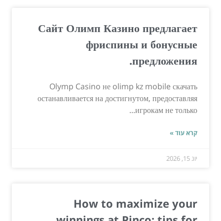
Сайт Олимп Казино предлагает
фриспины и бонусные
предложения.
Olymp Casino не olimp kz mobile скачать
останавливается на достигнутом, предоставляя
игрокам не только...
קרא עוד »
יונ 15, 2026
How to maximize your
winnings at Pinco: tips for