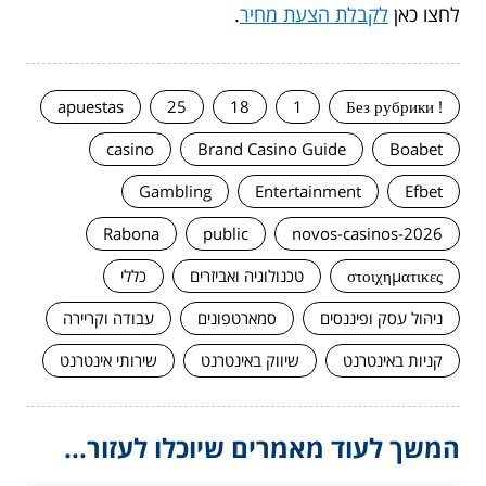
לחצו כאן
לקבלת הצעת מחיר
.
apuestas
25
18
1
! Без рубрики
casino
Brand Casino Guide
Boabet
Gambling
Entertainment
Efbet
Rabona
public
novos-casinos-2026
στοιχηματικες
טכנולוגיה ואביזרים
כללי
ניהול עסק ופיננסים
סמארטפונים
עבודה וקריירה
קניות באינטרנט
שיווק באינטרנט
שירותי אינטרנט
המשך לעוד מאמרים שיוכלו לעזור...