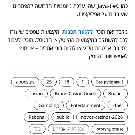
כמו C# ו-Java, שהן ערכת מיומנויות הדרושה למפתחים
שעובדים על אפליקציות.
מלבד זאת תוכלו
ללמוד תכנות
ומקצועות נוספים שיעזרו
לכם להשתלב במקצועות ההייטק או הדגיטל. תוכלו לעבוד
בסייבר, אבטחת מידע או להיות בוני אתרים – אין סוף
לאפשרויות בהייטק.
apuestas
25
18
1
! Без рубрики
casino
Brand Casino Guide
Boabet
Gambling
Entertainment
Efbet
Rabona
public
novos-casinos-2026
στοιχηματικες
טכנולוגיה ואביזרים
כללי