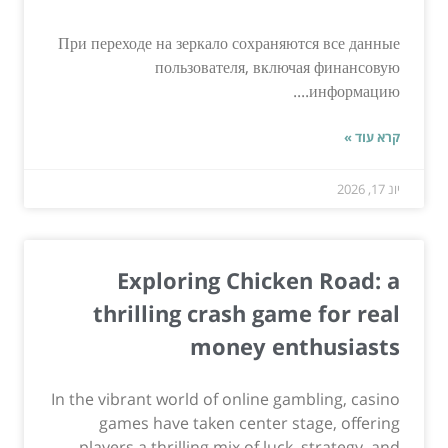
При переходе на зеркало сохраняются все данные
пользователя, включая финансовую
информацию....
קרא עוד »
יונ 17, 2026
Exploring Chicken Road: a
thrilling crash game for real
money enthusiasts
In the vibrant world of online gambling, casino
games have taken center stage, offering
players a thrilling mix of luck, strategy, and