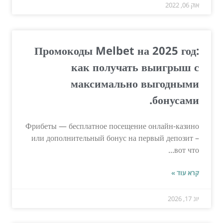
אוק 06, 2022
Промокоды Melbet на 2025 год:
как получать выигрыш с
максимально выгодными
бонусами.
Фрибеты — бесплатное посещение онлайн-казино
или дополнительный бонус на первый депозит –
вот что...
קרא עוד »
יונ 17, 2026