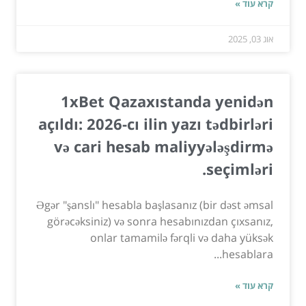
קרא עוד »
אוג 03, 2025
1xBet Qazaxıstanda yenidən
açıldı: 2026-cı ilin yazı tədbirləri
və cari hesab maliyyələşdirmə
seçimləri.
Əgər "şanslı" hesabla başlasanız (bir dəst əmsal
görəcəksiniz) və sonra hesabınızdan çıxsanız,
onlar tamamilə fərqli və daha yüksək
hesablara...
קרא עוד »