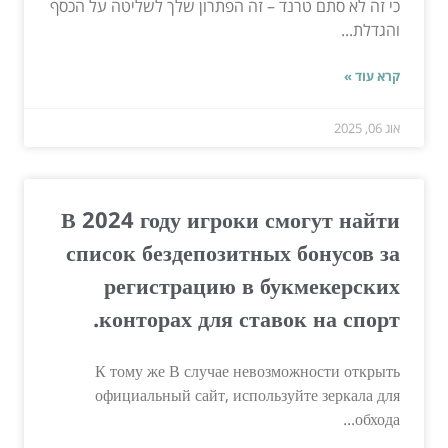
כי זה לא סתם טרנד – זה הפתרון שלך לשליטה על הכסף
והגדלת...
קרא עוד »
אוג 06, 2025
В 2024 году игроки смогут найти
список бездепозитных бонусов за
регистрацию в букмекерских
конторах для ставок на спорт.
К тому же В случае невозможности открыть
официальный сайт, используйте зеркала для
обхода...