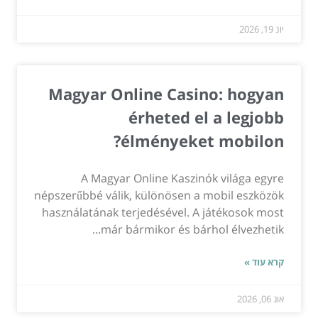
יונ 19, 2026
Magyar Online Casino: hogyan
érheted el a legjobb
élményeket mobilon?
A Magyar Online Kaszinók világa egyre
népszerűbbé válik, különösen a mobil eszközök
használatának terjedésével. A játékosok most
már bármikor és bárhol élvezhetik...
קרא עוד »
אוג 06, 2026