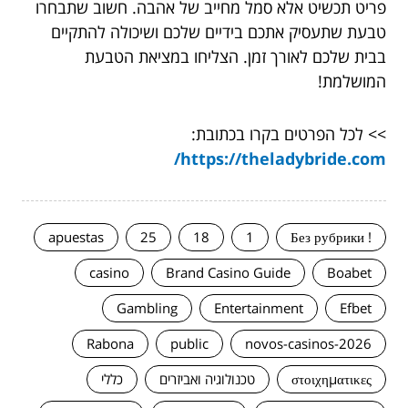
פריט תכשיט אלא סמל מחייב של אהבה. חשוב שתבחרו
טבעת שתעסיק אתכם בידיים שלכם ושיכולה להתקיים
בבית שלכם לאורך זמן. הצליחו במציאת הטבעת
המושלמת!
>> לכל הפרטים בקרו בכתובת:
https://theladybride.com/
apuestas
25
18
1
! Без рубрики
casino
Brand Casino Guide
Boabet
Gambling
Entertainment
Efbet
Rabona
public
novos-casinos-2026
στοιχηματικες
טכנולוגיה ואביזרים
כללי