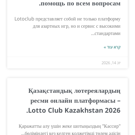
помощь по всем вопросам.
Lotoclub представляет собой не только платформу
для азартных игр, но и сервис с высокими
стандартами...
קרא עוד »
יונ 14, 2026
Қазақстандық лотереялардың
ресми онлайн платформасы –
Lotto Club Kazakhstan 2026.
Қаражатты алу үшін жеке шотыңыздың "Кассир"
бөліміндегі кез келген қолжетімді төлем әдісін...