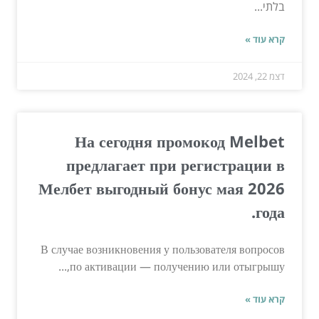
בלתי...
קרא עוד »
דצמ 22, 2024
На сегодня промокод Melbet
предлагает при регистрации в
Мелбет выгодный бонус мая 2026
года.
В случае возникновения у пользователя вопросов
по активации — получению или отыгрышу,...
קרא עוד »