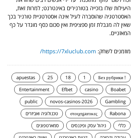
היעילות שלו בזכייה בטורנירים באינטרנט; למרות זאת,
האסטרטגיה שהוסברה לעיל אינה אסטרטגיית טורניר בכך
שאין לה מגבלת זמן ספציפית ואין סכום כסף מוגדר על כף
המאזניים.
מוזמנים לשחק:
https://7xluclub.com/
apuestas
25
18
1
! Без рубрики
Entertainment
Efbet
casino
Boabet
public
novos-casinos-2026
Gambling
Rabona
στοιχηματικες
טכנולוגיה ואביזרים
כללי
ניהול עסק ופיננסים
סמארטפונים
עבודה וקריירה
קניות באינטרנט
שיווק באינטרנט