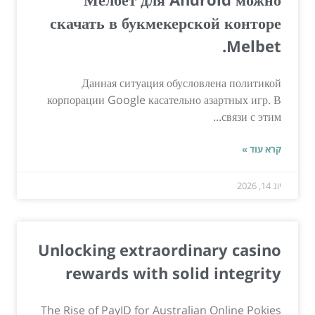
скачать в букмекерской конторе
Melbet.
Данная ситуация обусловлена политикой
корпорации Google касательно азартных игр. В
связи с этим...
קרא עוד »
יונ 14, 2026
Unlocking extraordinary casino
rewards with solid integrity
The Rise of PayID for Australian Online Pokies