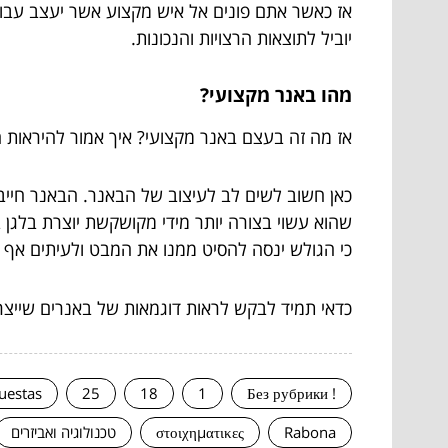
אז כאשר אתם פונים אל איש מקצוע אשר יעצב עבור
יוביל לתוצאות הרצויות והנכונות.
מהו באנר מקצועי?
אז מה זה בעצם באנר מקצועי? איך אמור להיראות ה
כאן חשוב לשים לב לעיצוב של הבאנר. הבאנר חייב 
שהוא עשוי בצורה יותר מידי מקושקשת יוצרת בלגן ב
כי הגולש ינסה להסיט ממנו את המבט ולעיתים אף 
כדאי תמיד לבקש לראות דוגמאות של באנרים שייצר
uestas
25
18
1
! Без рубрики
Rabona
στοιχηματικες
טכנולוגיה ואביזרים