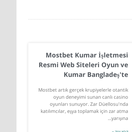
Mostbet Kumar İşletmesi
Resmi Web Siteleri Oyun ve
Kumar Bangladeş'te
Mostbet artık gerçek krupiyelerle otantik
oyun deneyimi sunan canlı casino
oyunları sunuyor. Zar Düellosu'nda
katılımcılar, eşya toplamak için zar atma
yarışına...
קרא עוד »