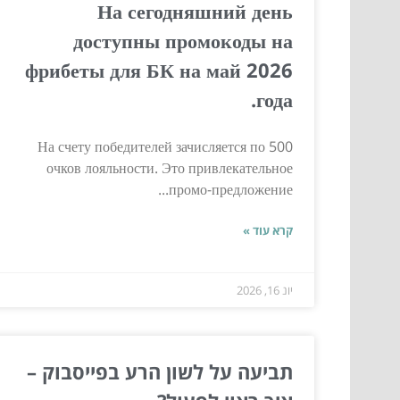
На сегодняшний день
доступны промокоды на
фрибеты для БК на май 2026
года.
На счету победителей зачисляется по 500
очков лояльности. Это привлекательное
промо-предложение...
קרא עוד »
יונ 16, 2026
תביעה על לשון הרע בפייסבוק –