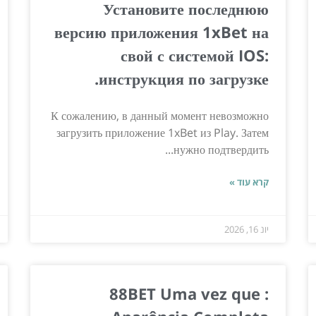
Установите последнюю
версию приложения 1xBet на
свой с системой IOS:
инструкция по загрузке.
К сожалению, в данный момент невозможно
загрузить приложение 1xBet из Play. Затем
нужно подтвердить...
קרא עוד »
יונ 16, 2026
88BET Uma vez que :