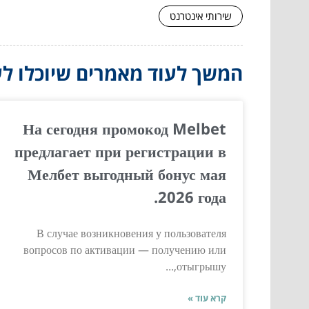
שירותי אינטרנט
המשך לעוד מאמרים שיוכלו לעז
На сегодня промокод Melbet
предлагает при регистрации в
Мелбет выгодный бонус мая
2026 года.
В случае возникновения у пользователя
вопросов по активации — получению или
отыгрышу,...
קרא עוד »