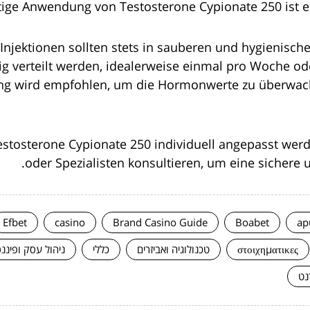
tige Anwendung von Testosterone Cypionate 250 ist ent
Injektionen sollten stets in sauberen und hygienisc
ig verteilt werden, idealerweise einmal pro Woche ode
ung wird empfohlen, um die Hormonwerte zu überwa
stosterone Cypionate 250 individuell angepasst werden
oder Spezialisten konsultieren, um eine sichere
Efbet
casino
Brand Casino Guide
Boabet
ap
στοιχηματικες
טכנולוגיה ואביזרים
כללי
ניהול עסק ופיננ
נט