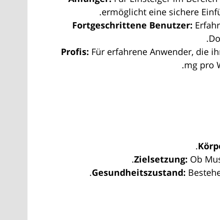
ermöglicht eine sichere Ein
Fortgeschrittene Benutzer:
Erfahr
Do
Profis:
Für erfahrene Anwender, die ih
mg pro W
Körp
Zielsetzung:
Ob Musk
Gesundheitszustand:
Bestehe