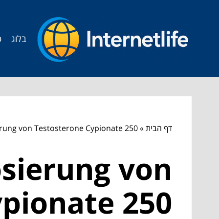
בלוג
ט
דף הבית
»
erung von Testosterone Cypionate 250
osierung von
ypionate 250