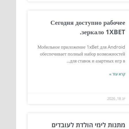
Сегодня доступно рабочее
зеркало 1XBET.
Мобильное приложение 1xBet для Android
обеспечивает полный набор возможностей
для ставок и азартных игр в...
קרא עוד »
יונ 18, 2026
מתנות לימי הולדת לעובדים