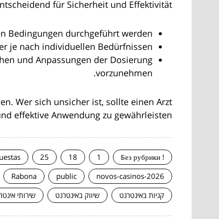
scheidend für Sicherheit und Effektivität:
hen Bedingungen durchgeführt werden.
r je nach individuellen Bedürfnissen.
chen und Anpassungen der Dosierung
vorzunehmen.
. Wer sich unsicher ist, sollte einen Arzt
 und effektive Anwendung zu gewährleisten.
uestas
25
18
1
! Без рубрики
Rabona
public
novos-casinos-2026
קניות באינטרנט
שיווק באינטרנט
שירותי אינטר