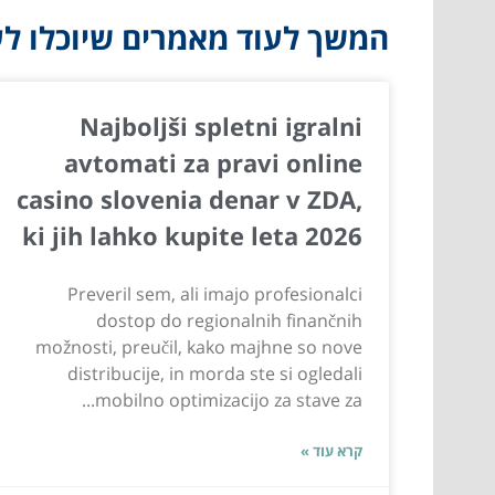
המשך לעוד מאמרים שיוכלו לעז
Najboljši spletni igralni
avtomati za pravi online
casino slovenia denar v ZDA,
ki jih lahko kupite leta 2026
Preveril sem, ali imajo profesionalci
dostop do regionalnih finančnih
možnosti, preučil, kako majhne so nove
distribucije, in morda ste si ogledali
mobilno optimizacijo za stave za...
קרא עוד »