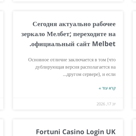
Сегодня актуально рабочее
зеркало Мелбет; переходите на
официальный сайт Melbet.
Основное отличие заключается в том (что
дублирующая версия располагается на
другом сервере), и если...
קרא עוד »
יונ 17, 2026
Fortuni Casino Login UK