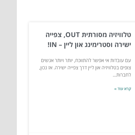
טלוויזיה מסורתית OUT, צפייה
ישירה וסטרימינג און ליין – IN!
עם עובדות אי אפשר להתווכח, יותר ויותר אנשים
צופים בטלוויזיה און ליין דרך צפייה ישירה. אז נכון,
לחברות...
קרא עוד »