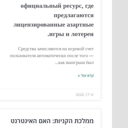
официальный ресурс, где
предлагаются
лицензированные азартные
игры и лотереи.
Средства зачисляются на игровой счет
пользователя автоматически после того —
как выигрыш был...
קרא עוד »
יונ 17, 2026
ממלכת הקניות: האם האינטרנט