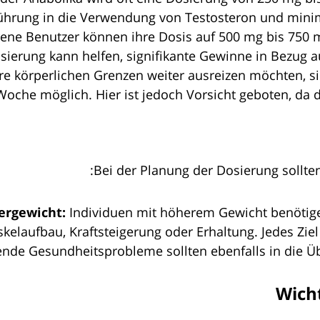
führung in die Verwendung von Testosteron und mini
ene Benutzer können ihre Dosis auf 500 mg bis 750
sierung kann helfen, signifikante Gewinne in Bezug a
re körperlichen Grenzen weiter ausreizen möchten, 
oche möglich. Hier ist jedoch Vorsicht geboten, da d
Bei der Planung der Dosierung sollte
ergewicht:
Individuen mit höherem Gewicht benötige
elaufbau, Kraftsteigerung oder Erhaltung. Jedes Ziel
nde Gesundheitsprobleme sollten ebenfalls in die Üb
Wich