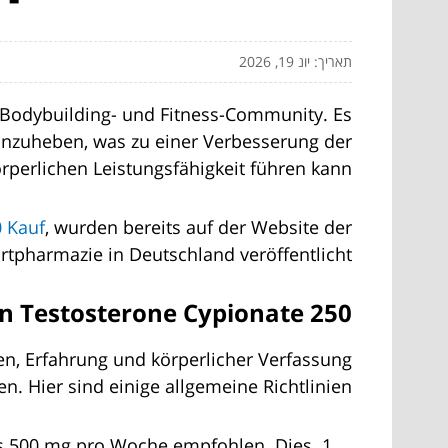
תאריך: יונ 19, 2026
r Bodybuilding- und Fitness-Community. Es
 anzuheben, was zu einer Verbesserung der
perlichen Leistungsfähigkeit führen kann.
0 Kauf
, wurden bereits auf der Website der
rtpharmazie in Deutschland veröffentlicht.
n Testosterone Cypionate 250
en, Erfahrung und körperlicher Verfassung
en. Hier sind einige allgemeine Richtlinien:
bis 500 mg pro Woche empfohlen. Dies