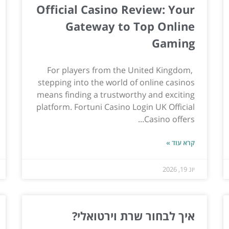
Official Casino Review: Your
Gateway to Top Online
Gaming
For players from the United Kingdom,
stepping into the world of online casinos
means finding a trustworthy and exciting
platform. Fortuni Casino Login UK Official
Casino offers...
קרא עוד »
יונ 19, 2026
איך לבחור שרת וירטואלי?