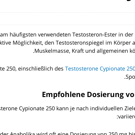
r am häufigsten verwendeten Testosteron-Ester in de
fektive Möglichkeit, den Testosteronspiegel im Körper
Muskelmasse, Kraft und allgemeinen kör
e 250, einschließlich des
Testosterone Cypionate 25
Spo
Empfohlene Dosierung vo
terone Cypionate 250 kann je nach individuellen Ziel
variier
 der Anabolika wird oft eine Dosierung von 250 mg 