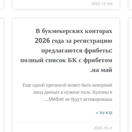
אפר 13, 2020
В букмекерских конторах
2026 года за регистрацию
предлагаются фрибеты:
полный список БК с фрибетом
на май.
Еще одной причиной может быть неверный
ввод данных в нужное поле. Купоны в
Melbet не будут активированы,...
קרא עוד »
יונ 16, 2026