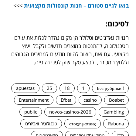
בואו לגיים סטורם – חנות קונסולות מקצועית
>>>
לסיכום:
חנויות גאדג'טים וסלולר הן מקום נהדר לגלות את עולם
הטכנולוגיה, להתנסות במוצרים חדשים ולקבל ייעוץ
מקצועי. עם זאת, חשוב להיות מודעים למחירים הגבוהים
וללחץ המכירה, ולבצע סקר שוק לפני הקנייה.
apuestas
25
18
1
! Без рубрики
Entertainment
Efbet
casino
Boabet
public
novos-casinos-2026
Gambling
Rabona
στοιχηματικες
טכנולוגיה ואביזרים
כללי
ניהול עסק ופיננסים
סמארטפונים