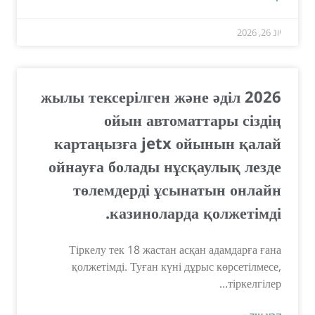
יונ 26, 2026
2026 жылы тексерілген және әділ
ойын автоматтары сіздің
картаңызға jetx ойынын қалай
ойнауға болады нұсқаулық лезде
төлемдерді ұсынатын онлайн
казиноларда қолжетімді.
Тіркелу тек 18 жастан асқан адамдарға ғана
қолжетімді. Туған күні дұрыс көрсетілмесе,
тіркелгілер...