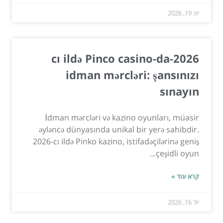
יונ 19, 2026
2026-cı ildə Pinco casino-da
idman mərcləri: şansınızı
sınayın
İdman mərcləri və kazino oyunları, müasir
əyləncə dünyasında unikal bir yerə sahibdir.
2026-cı ildə Pinko kazino, istifadəçilərinə geniş
çeşidli oyun...
קרא עוד »
יול 16, 2026