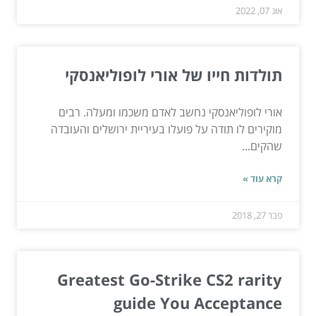
אוג 07, 2022
תולדות חייו של אורי לופוליאנסקי
אורי לופוליאנסקי נחשב לאדם משכמו ומעלה. רבים
מוקירים לו תודה על פועלו בעיריית ירושלים והעובדה
שהקים...
קרא עוד »
פבר 27, 2018
Greatest Go-Strike CS2 rarity
guide You Acceptance