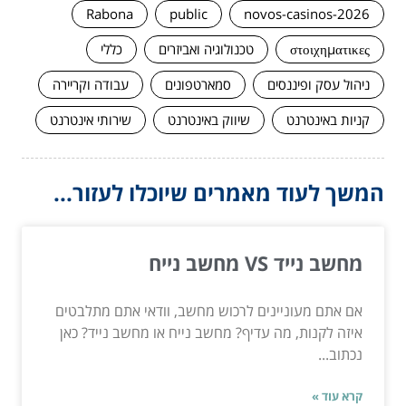
Rabona
public
novos-casinos-2026
στοιχηματικες
טכנולוגיה ואביזרים
כללי
ניהול עסק ופיננסים
סמארטפונים
עבודה וקריירה
קניות באינטרנט
שיווק באינטרנט
שירותי אינטרנט
המשך לעוד מאמרים שיוכלו לעזור...
מחשב נייד VS מחשב נייח
אם אתם מעוניינים לרכוש מחשב, וודאי אתם מתלבטים
איזה לקנות, מה עדיף? מחשב נייח או מחשב נייד? כאן
נכתוב...
קרא עוד »