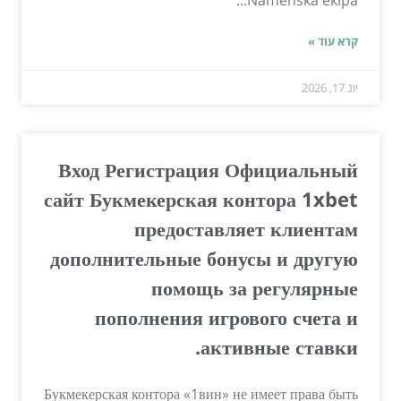
קרא עוד »
יונ 17, 2026
Вход Регистрация Официальный
сайт Букмекерская контора 1xbet
предоставляет клиентам
дополнительные бонусы и другую
помощь за регулярные
пополнения игрового счета и
активные ставки.
Букмекерская контора «1вин» не имеет права быть