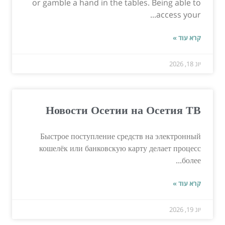
or gamble a hand in the tables. Being able to
access your...
קרא עוד »
יונ 18, 2026
Новости Осетии на Осетия ТВ
Быстрое поступление средств на электронный
кошелёк или банковскую карту делает процесс
более...
קרא עוד »
יונ 19, 2026