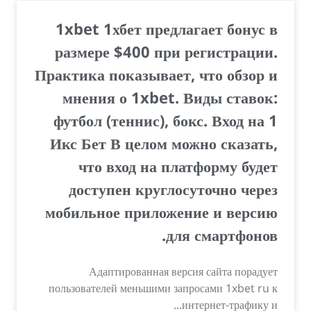
1xbet 1хбет предлагает бонус в
размере $400 при регистрации.
Практика показывает, что обзор и
мнения о 1xbet. Виды ставок:
футбол (теннис), бокс. Вход на 1
Икс Бет В целом можно сказать,
что вход на платформу будет
доступен круглосуточно через
мобильное приложение и версию
для смартфонов.
Адаптированная версия сайта порадует
пользователей меньшими запросами 1xbet ru к
интернет-трафику и...