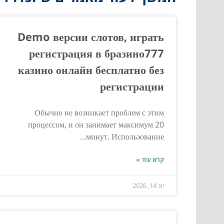
Demo версии слотов, играть
регистрация в бразино777
казино онлайн бесплатно без
регистрации
Обычно не возникает проблем с этим
процессом, и он занимает максимум 20
минут. Использование...
קרא עוד »
יונ 14, 2026