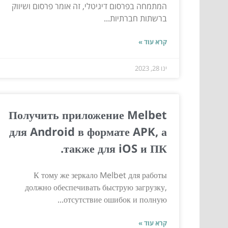
המתמחה בפרסום דיגיטלי, זה אומר פרסום ושיווק
ברשתות חברתיות...
קרא עוד »
ינו 28, 2023
Получить приложение Melbet
для Android в формате APK, а
также для iOS и ПК.
К тому же зеркало Melbet для работы
должно обеспечивать быструю загрузку,
отсутствие ошибок и полную...
קרא עוד »