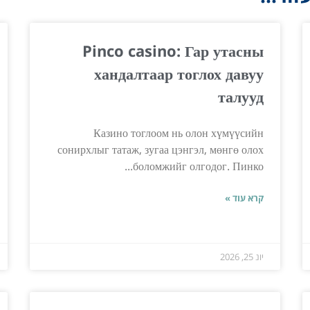
Pinco casino: Гар утасны
хандалтаар тоглох давуу
талууд
Казино тоглоом нь олон хүмүүсийн
сонирхлыг татаж, зугаа цэнгэл, мөнгө олох
боломжийг олгодог. Пинко...
קרא עוד »
יונ 25, 2026