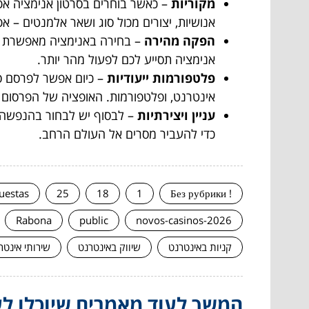
מקוריות
– כאשר בוחרים בסרטון אנימציה אפשר
אנושיות, יצורים מכול סוג ושאר אלמנטים – א
הפקה מהירה
– בחירה באנימציה מאפשרת גם 
אנימציה תסייע לכם לפעול מהר יותר.
פלטפורמות ייעודיות
– כיום אפשר לפרסם סר
אינטרנט, ופלטפורמות. האופציה של הפרסום
עניין ויצירתיות
– לבסוף יש לבחור בהנפשה ב
כדי להעביר מסרים אל העולם הרחב.
uestas
25
18
1
! Без рубрики
Rabona
public
novos-casinos-2026
קניות באינטרנט
שיווק באינטרנט
שירותי אינטר
המשך לעוד מאמרים שיוכלו לעז