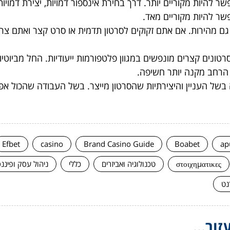
 להיות מקוריים יותר. דרך בחירת אינספור דמויות, יצירת דמויות 
פשר להיות מקוריים מאד.
מהירות. אם אתם זקוקים לסרטון תדמית או סרט קצר ואתם צריכי
טונים קצרים מונפשים במגוון פלטפורמות ייעודיות. החל מביוטיו
 הרחב מקנה יותר חשיפה.
של העניין והיצירתיות שהסרטון מייצר. בשל העבודה שהכול אפ
Efbet
casino
Brand Casino Guide
Boabet
ap
στοιχηματικες
טכנולוגיה ואביזרים
כללי
ניהול עסק ופיננ
נט
ור...