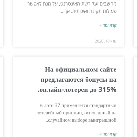
מחשבים ועל רשת האינטרנט, על מנת לאפשר
פעילות תקינה ואיכותית. אך...
קרא עוד »
מרץ 18, 2020
На официальном сайте
предлагаются бонусы на
онлайн-лотереи до 315%.
В лото 37 применяется стандартный
лотерейный принцип, основанный на
случайном выборе выигрышной...
קרא עוד »