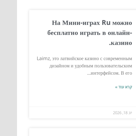
На Мини-играх Ru можно
бесплатно играть в онлайн-
казино.
Laimz, это латвийское казино с современным
дизайном и удобным пользовательским
интерфейсом. В его...
קרא עוד »
יונ 18, 2026