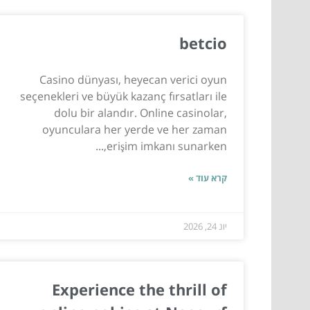
betcio
Casino dünyası, heyecan verici oyun
seçenekleri ve büyük kazanç fırsatları ile
dolu bir alandır. Online casinolar,
oyunculara her yerde ve her zaman
erişim imkanı sunarken,...
קרא עוד »
יונ 24, 2026
Experience the thrill of