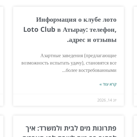
Информация о клубе лото
Loto Club в Атырау: телефон,
адрес и отзывы.
Азартные заведения (предлагающие
возможность испытать удачу), становятся все
более востребованными...
קרא עוד »
יונ 14, 2026
פתרונות מים לבית ולמשרד: איך