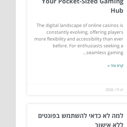
Your Pocket-Sized Gaming
Hub
The digital landscape of online casinos is
constantly evolving, offering players
more flexibility and accessibility than ever
before. For enthusiasts seeking a
seamless gaming...
קרא עוד »
יונ 19, 2026
למה לא כדאי להשתמש בפונטים
ללא אישור