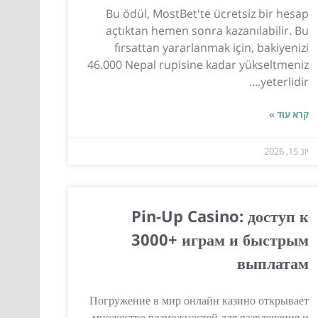
Bu ödül, MostBet'te ücretsiz bir hesap
açtıktan hemen sonra kazanılabilir. Bu
fırsattan yararlanmak için, bakiyenizi
46.000 Nepal rupisine kadar yükseltmeniz
yeterlidir....
קרא עוד »
יונ 15, 2026
Pin-Up Casino: доступ к
3000+ играм и быстрым
выплатам
Погружение в мир онлайн казино открывает
множество возможностей для развлечения и