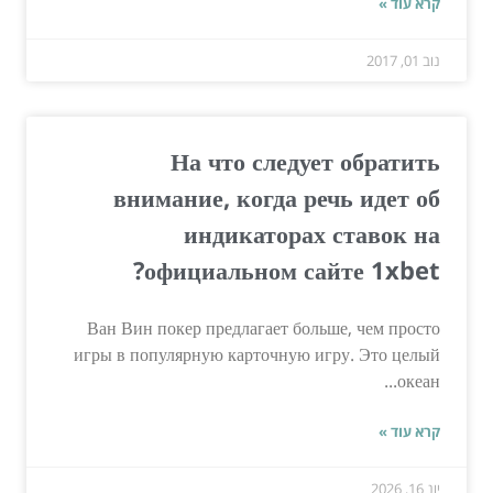
קרא עוד »
נוב 01, 2017
На что следует обратить
внимание, когда речь идет об
индикаторах ставок на
официальном сайте 1xbet?
Ван Вин покер предлагает больше, чем просто
игры в популярную карточную игру. Это целый
океан...
קרא עוד »
יונ 16, 2026