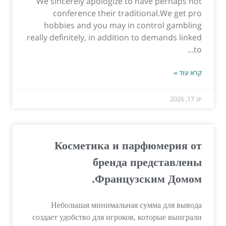
We sincerely apologize to have perhaps not
conference their traditional.We get pro
hobbies and you may in control gambling
really definitely, in addition to demands linked
to...
קרא עוד »
יונ 17, 2026
Косметика и парфюмерия от
бренда представлены
Французским Домом.
Небольшая минимальная сумма для вывода
создает удобство для игроков, которые выиграли