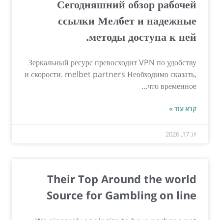
Сегодняшний обзор рабочей
ссылки Мелбет и надежные
методы доступа к ней.
Зеркальный ресурс превосходит VPN по удобству
и скорости. melbet partners Необходимо сказать,
что временное...
קרא עוד »
יונ 17, 2026
Their Top Around the world
Source for Gambling on line