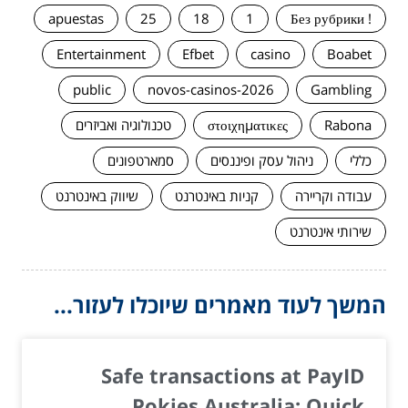
apuestas
25
18
1
! Без рубрики
Entertainment
Efbet
casino
Boabet
public
novos-casinos-2026
Gambling
Rabona
στοιχηματικες
טכנולוגיה ואביזרים
כללי
ניהול עסק ופיננסים
סמארטפונים
עבודה וקריירה
קניות באינטרנט
שיווק באינטרנט
שירותי אינטרנט
המשך לעוד מאמרים שיוכלו לעזור...
Safe transactions at PayID
Pokies Australia: Quick