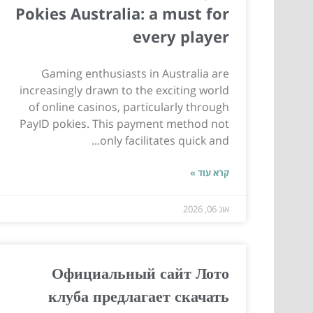
Pokies Australia: a must for
every player
Gaming enthusiasts in Australia are
increasingly drawn to the exciting world
of online casinos, particularly through
PayID pokies. This payment method not
only facilitates quick and...
קרא עוד »
אוג 06, 2026
Официальный сайт Лото
клуба предлагает скачать