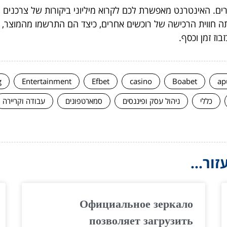
רים. האינטרנט מאפשרת לכם לקרוא מיליוני ביקורות של צרכנים
ה חווית הרכישה של רוכשים אחרים, כיצד הם התרשמו מהמוצר, ו
וז זמן וכסף.
g
Entertainment
Efbet
casino
Boabet
ap
כללי
ניהול עסק ופיננסים
סמארטפונים
עבודה וקריירה
ור...
Официальное зеркало
позволяет загрузить