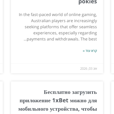
pokies
In the fast-paced world of online gaming,
Australian players are increasingly
seeking platforms that offer seamless
experiences, especially regarding
payments and withdrawals. The best...
קרא עוד »
אוג 03, 2026
Бесплатно загрузить
приложение 1xBet можно для
мобильного устройства, чтобы