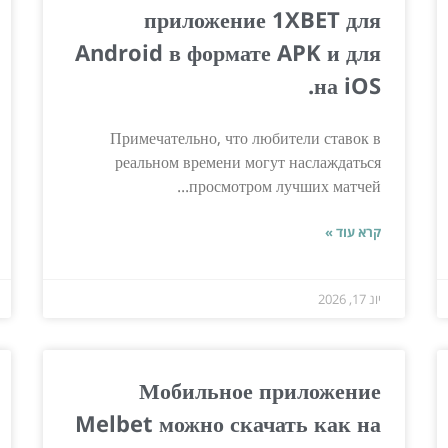
приложение 1XBET для
Android в формате APK и для
на iOS.
Примечательно, что любители ставок в
реальном времени могут наслаждаться
просмотром лучших матчей...
קרא עוד »
יונ 17, 2026
Мобильное приложение
Melbet можно скачать как на