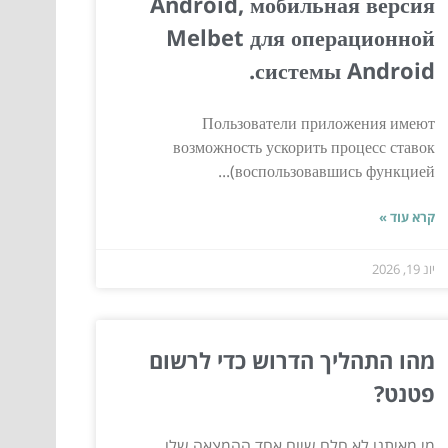
Android, мобильная версия
Melbet для операционной
системы Android.
Пользователи приложения имеют
возможность ускорить процесс ставок
(воспользовавшись функцией...
קרא עוד »
יונ 19, 2026
מהו התהליך הדרוש כדי לרשום
פטנט?
מי מאיתנו לא חלם שיום אחד ההמצאה שלו