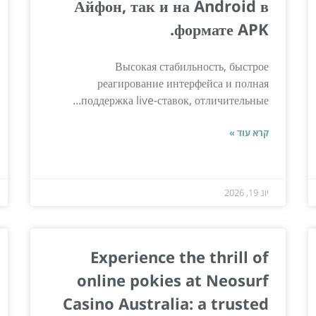
Айфон, так и на Android в
формате APK.
Высокая стабильность, быстрое
реагирование интерфейса и полная
поддержка live-ставок, отличительные...
קרא עוד »
יונ 19, 2026
Experience the thrill of
online pokies at Neosurf
Casino Australia: a trusted