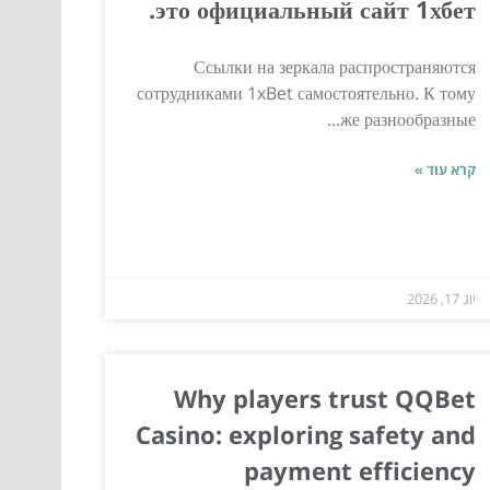
это официальный сайт 1хбет.
Ссылки на зеркала распространяются
сотрудниками 1xBet самостоятельно. К тому
же разнообразные...
קרא עוד »
יונ 17, 2026
Why players trust QQBet
Casino: exploring safety and
payment efficiency