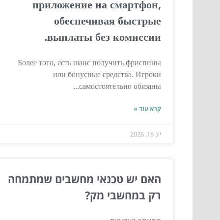
приложение на смартфон,
обеспечивая быстрые
выплаты без комиссии.
Более того, есть шанс получить фриспины
или бонусные средства. Игроки
самостоятельно обязаны...
קרא עוד »
יונ 18, 2026
האם יש טכנאי מחשבים שמתמחה
רק במחשבי מק?