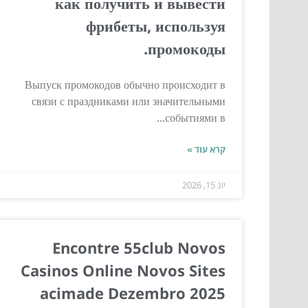
как получить и вывести
фрибеты, используя
промокоды.
Выпуск промокодов обычно происходит в
связи с праздниками или значительными
событиями в...
קרא עוד »
יונ 15, 2026
Encontre 55club Novos
Casinos Online Novos Sites
acimade Dezembro 2025