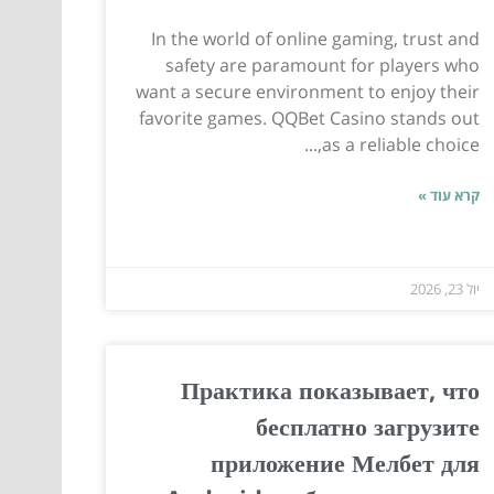
In the world of online gaming, trust and
safety are paramount for players who
want a secure environment to enjoy their
favorite games. QQBet Casino stands out
as a reliable choice,...
קרא עוד »
יול 23, 2026
Практика показывает, что
бесплатно загрузите
приложение Мелбет для