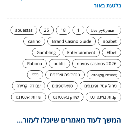
בלגעת באור
apuestas
25
18
1
! Без рубрики
casino
Brand Casino Guide
Boabet
Gambling
Entertainment
Efbet
Rabona
public
novos-casinos-2026
στοιχηματικες
טכנולוגיה ואביזרים
כללי
ניהול עסק ופיננסים
סמארטפונים
עבודה וקריירה
קניות באינטרנט
שיווק באינטרנט
שירותי אינטרנט
המשך לעוד מאמרים שיוכלו לעזור...