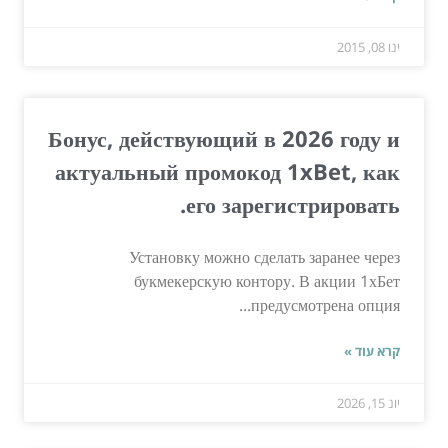
ינו 08, 2015
Бонус, действующий в 2026 году и
актуальный промокод 1xBet, как
его зарегистрировать.
Установку можно сделать заранее через
букмекерскую контору. В акции 1хБет
предусмотрена опция...
קרא עוד »
יונ 15, 2026