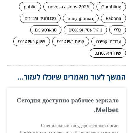
public
novos-casinos-2026
Gambling
Rabona
στοιχηματικες
טכנולוגיה ואביזרים
כללי
ניהול עסק ופיננסים
סמארטפונים
עבודה וקריירה
קניות באינטרנט
שיווק באינטרנט
שירותי אינטרנט
המשך לעוד מאמרים שיוכלו לעזור...
Сегодня доступно рабочее зеркало
Melbet.
Специальный государственный орган
РосКомНадзор отвечает за блокировку азартных