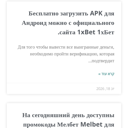
Бесплатно загрузить APK для
Андроид можно с официального
сайта 1xBet 1хБет.
Для того чтобы вывести все выигранные деньги,
необходимо пройти верификацию, которая
подтвердит...
קרא עוד »
יונ 18, 2026
На сегодняшний день доступны
промокоды Мелбет Melbet для