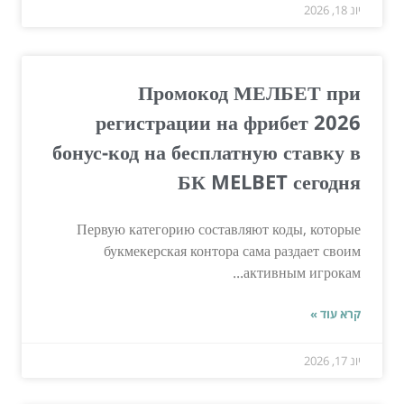
יונ 18, 2026
Промокод МЕЛБЕТ при
регистрации на фрибет 2026
бонус-код на бесплатную ставку в
БК MELBET сегодня
Первую категорию составляют коды, которые
букмекерская контора сама раздает своим
активным игрокам...
קרא עוד »
יונ 17, 2026