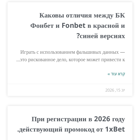
Каковы отличия между БК
Фонбет и Fonbet в красной и
синей версиях?
Играть с использованием фальшивых данных —
это рискованное дело, которое может привести к...
קרא עוד »
יונ 15, 2026
При регистрации в 2026 году
действующий промокод от 1xBet.