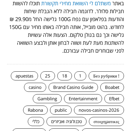
באתר
משתלם לי השוואת מחירי תקשורת
תוכלו להשוות
חבילות סלולר. לדוגמה חבילה ללא הגבלת שיחות
והודעות בפלאפון עם נפח 100G גלישה החל מ29.90 ₪
לחודש. בהוט מובייל, אותה חבילה באותו מחיר עם 150G
גלישה וכך גם בגולן טלקום. הצעות אלה עשויות
להשתנות מעת לעת ושווה לבחון אותן ולבצע השוואה
לפני שבוחרים חבילה עבורכם.
apuestas
25
18
1
! Без рубрики
casino
Brand Casino Guide
Boabet
Gambling
Entertainment
Efbet
Rabona
public
novos-casinos-2026
στοιχηματικες
טכנולוגיה ואביזרים
כללי