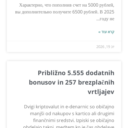
Характерно, что пополнив счет на 5000 рублей,
вы дополнительно получите 6500 рублей. В 2025
году не...
קרא עוד »
יונ 19, 2026
Približno 5.555 dodatnih
bonusov in 257 brezplačnih
vrtljajev
Dvigi kriptovalut in e-denarnic so običajno
manjši od nakupov s kartico ali drugimi
finančnimi sredstvi. Izpiski se običajno
obdelajo takoj, medtem ko je čas obdelave