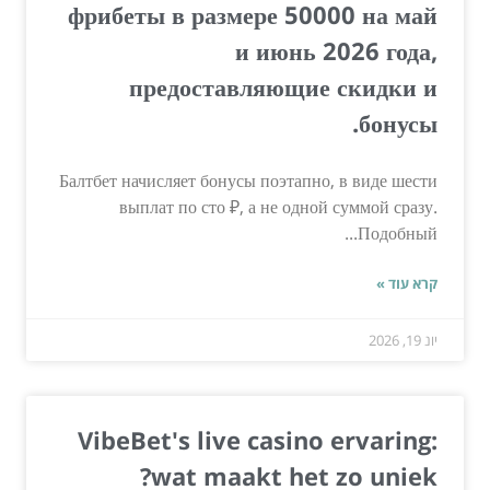
фрибеты в размере 50000 на май
и июнь 2026 года,
предоставляющие скидки и
бонусы.
Балтбет начисляет бонусы поэтапно, в виде шести
выплат по сто ₽, а не одной суммой сразу.
Подобный...
קרא עוד »
יונ 19, 2026
VibeBet's live casino ervaring:
wat maakt het zo uniek?