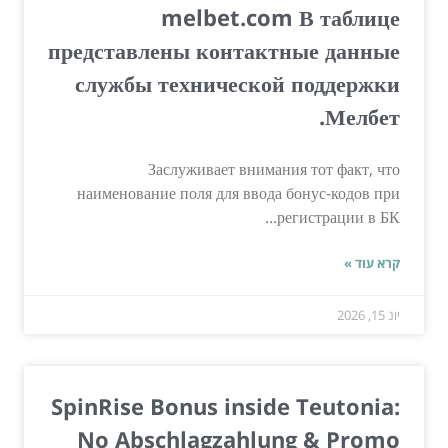
melbet.com В таблице
представлены контактные данные
службы технической поддержки
Мелбет.
Заслуживает внимания тот факт, что
наименование поля для ввода бонус-кодов при
регистрации в БК...
קרא עוד »
יונ 15, 2026
SpinRise Bonus inside Teutonia:
No Abschlagzahlung & Promo