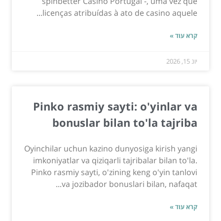
spinbetter Casino Portugal -, uma vez que
licenças atribuídas à ato de casino aquele...
קרא עוד »
יונ 15, 2026
Pinko rasmiy sayti: o'yinlar va
bonuslar bilan to'la tajriba
Oyinchilar uchun kazino dunyosiga kirish yangi
imkoniyatlar va qiziqarli tajribalar bilan to'la.
Pinko rasmiy sayti, o'zining keng o'yin tanlovi
va jozibador bonuslari bilan, nafaqat...
קרא עוד »