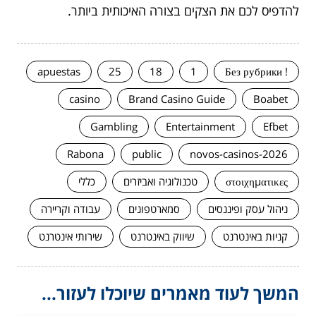
להדפיס לכם את הצקים בצורה האיכותית ביותר.
apuestas
25
18
1
! Без рубрики
casino
Brand Casino Guide
Boabet
Gambling
Entertainment
Efbet
Rabona
public
novos-casinos-2026
στοιχηματικες
טכנולוגיה ואביזרים
כללי
ניהול עסק ופיננסים
סמארטפונים
עבודה וקריירה
קניות באינטרנט
שיווק באינטרנט
שירותי אינטרנט
המשך לעוד מאמרים שיוכלו לעזור...