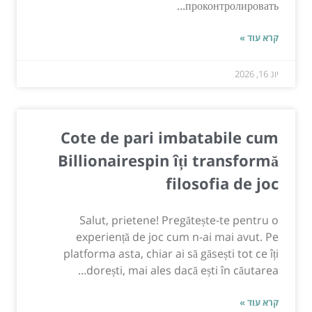
проконтролировать...
קרא עוד »
יונ 16, 2026
Cote de pari imbatabile cum
Billionairespin îți transformă
filosofia de joc
Salut, prietene! Pregătește-te pentru o
experiență de joc cum n-ai mai avut. Pe
platforma asta, chiar ai să găsești tot ce îți
dorești, mai ales dacă ești în căutarea...
קרא עוד »