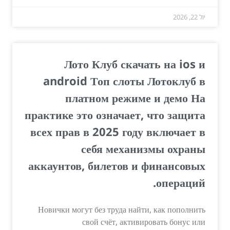
יול 22, 2026
Лото Клуб скачать на ios и
android Топ слоты Лотоклуб в
платном режиме и демо На
практике это означает, что защита
всех прав в 2025 году включает в
себя механизмы охраны
аккаунтов, билетов и финансовых
операций.
Новички могут без труда найти, как пополнить
свой счёт, активировать бонус или