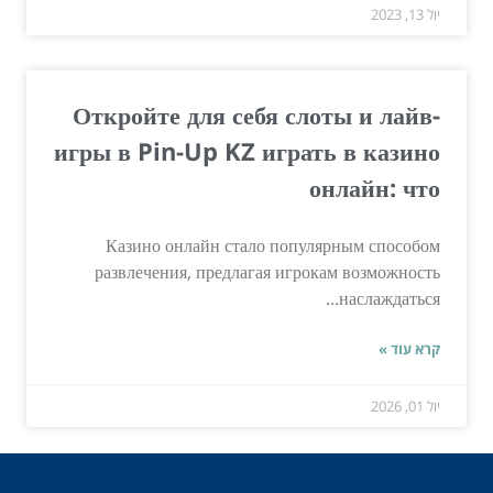
יול 13, 2023
Откройте для себя слоты и лайв-
игры в Pin-Up KZ играть в казино
онлайн: что
Казино онлайн стало популярным способом
развлечения, предлагая игрокам возможность
наслаждаться...
קרא עוד »
יול 01, 2026