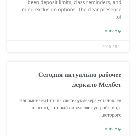
been deposit limits, class reminders, and
mind-exclusion options. The clear presence
of...
קרא עוד »
יונ 18, 2026
Сегодня актуально рабочее
зеркало Мелбет.
Напоминаем (что на сайте букмекера установлен
плагин), который определяет устройство, с
которого...
קרא עוד »