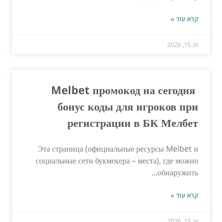
קרא עוד »
יונ 15, 2026
Melbet промокод на сегодня ️
бонус коды для игроков при
регистрации в БК Мелбет
Эта страница (официальные ресурсы Melbet и
социальные сети букмекера – места), где можно
обнаружить...
קרא עוד »
יונ 15, 2026