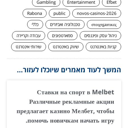
Gambling
Entertainment
Efbet
Rabona
public
novos-casinos-2026
στοιχηματικες
טכנולוגיה ואביזרים
כללי
ניהול עסק ופיננסים
סמארטפונים
עבודה וקריירה
קניות באינטרנט
שיווק באינטרנט
שירותי אינטרנט
המשך לעוד מאמרים שיוכלו לעזור...
Ставки на спорт в Melbet
Различные рекламные акции
предлагает казино Мелбет, чтобы
помочь новичкам начать игру.