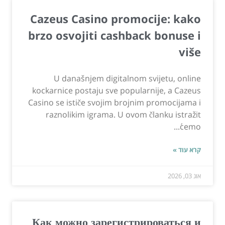
Cazeus Casino promocije: kako
brzo osvojiti cashback bonuse i
više
U današnjem digitalnom svijetu, online
kockarnice postaju sve popularnije, a Cazeus
Casino se ističe svojim brojnim promocijama i
raznolikim igrama. U ovom članku istražit
ćemo...
קרא עוד »
אוג 03, 2026
Как можно зарегистрироваться и