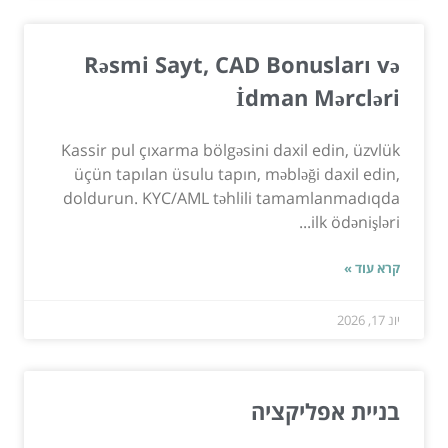
Rəsmi Sayt, CAD Bonusları və
İdman Mərcləri
Kassir pul çıxarma bölgəsini daxil edin, üzvlük
üçün tapılan üsulu tapın, məbləği daxil edin,
doldurun. KYC/AML təhlili tamamlanmadıqda
ilk ödənişləri...
קרא עוד »
יונ 17, 2026
בניית אפליקציה