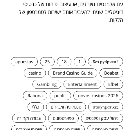
עם אלמנטים מיוחדים, או עיצוב ופיתוח של כרטיסי
דיגיטליים שניתן להעביר אותם ישירות לסמרטפון של
הלקוח.
apuestas
25
18
1
! Без рубрики
casino
Brand Casino Guide
Boabet
Gambling
Entertainment
Efbet
Rabona
public
novos-casinos-2026
στοιχηματικες
טכנולוגיה ואביזרים
כללי
ניהול עסק ופיננסים
סמארטפונים
עבודה וקריירה
קניות באינטרנט
שיווק באינטרנט
שירותי אינטרנט